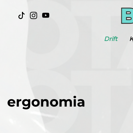
Drift
K
ergonomia