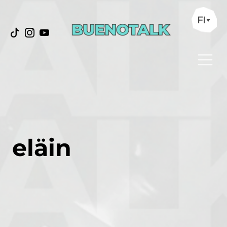
FI
eläin