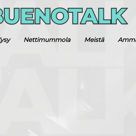
ysy
Nettimummola
Meistä
Ammatt