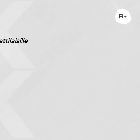
FI
ilaisille