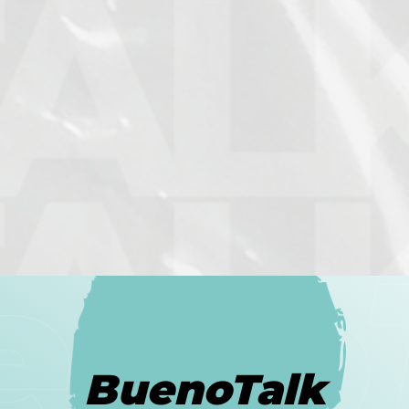
BuenoTalk