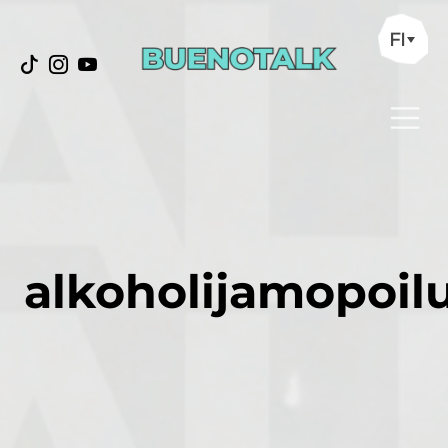
FI
alkoholijamopoil