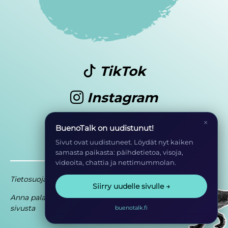
TikTok
Instagram
Youtube
×
BuenoTalk on uudistunut!
Sivut ovat uudistuneet. Löydät nyt kaiken
samasta paikasta: päihdetietoa, visoja,
videoita, chattia ja nettimummolan.
Tietosuoja
Saavutettavuusseloste
Siirry uudelle sivulle →
Anna palautetta
Osa EHYT ry:n
sivusta
toimintaa
buenotalk.fi