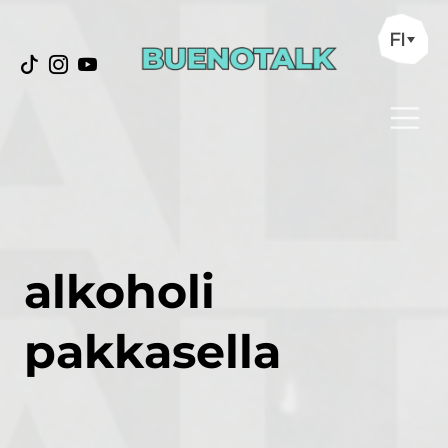
FI
alkoholi
pakkasella