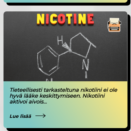
Tieteellisesti tarkasteltuna nikotiini ei ole
hyvä lääke keskittymiseen. Nikotiini
aktivoi aivois...
Lue lisää