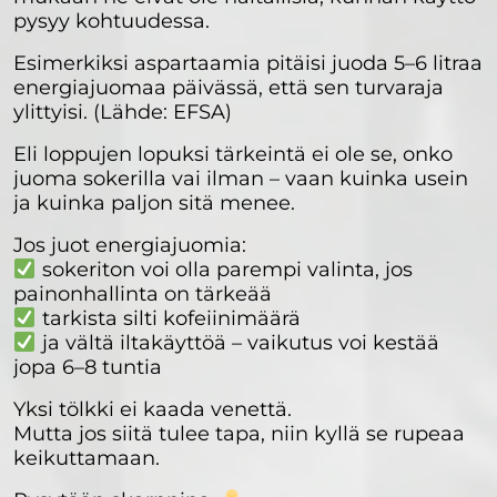
pysyy kohtuudessa.
Esimerkiksi aspartaamia pitäisi juoda 5–6 litraa
energiajuomaa päivässä, että sen turvaraja
ylittyisi. (Lähde: EFSA)
Eli loppujen lopuksi tärkeintä ei ole se, onko
juoma sokerilla vai ilman – vaan kuinka usein
ja kuinka paljon sitä menee.
Jos juot energiajuomia:
sokeriton voi olla parempi valinta, jos
painonhallinta on tärkeää
tarkista silti kofeiinimäärä
ja vältä iltakäyttöä – vaikutus voi kestää
jopa 6–8 tuntia
Yksi tölkki ei kaada venettä.
Mutta jos siitä tulee tapa, niin kyllä se rupeaa
keikuttamaan.