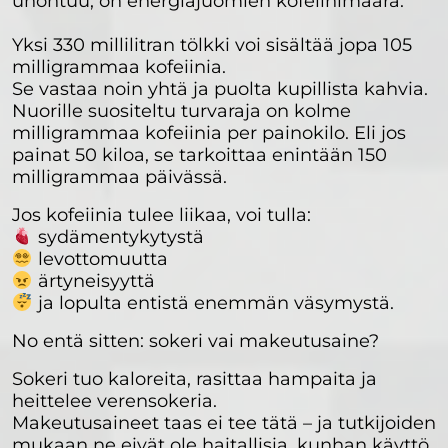
unohtuu, on energiajuomien kofeiinimäärä.
Yksi 330 millilitran tölkki voi sisältää jopa 105
milligrammaa kofeiinia.
Se vastaa noin yhtä ja puolta kupillista kahvia.
Nuorille suositeltu turvaraja on kolme
milligrammaa kofeiinia per painokilo. Eli jos
painat 50 kiloa, se tarkoittaa enintään 150
milligrammaa päivässä.
Jos kofeiinia tulee liikaa, voi tulla:
sydämentykytystä
levottomuutta
ärtyneisyyttä
ja lopulta entistä enemmän väsymystä.
No entä sitten: sokeri vai makeutusaine?
Sokeri tuo kaloreita, rasittaa hampaita ja
heittelee verensokeria.
Makeutusaineet taas ei tee tätä – ja tutkijoiden
mukaan ne eivät ole haitallisia, kunhan käyttö