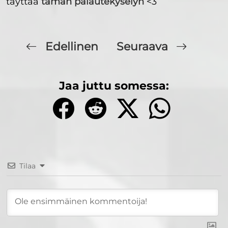
täyttää
tämän palautekyselyn
<3
Edellinen
Seuraava
Jaa juttu somessa:
Tilaa