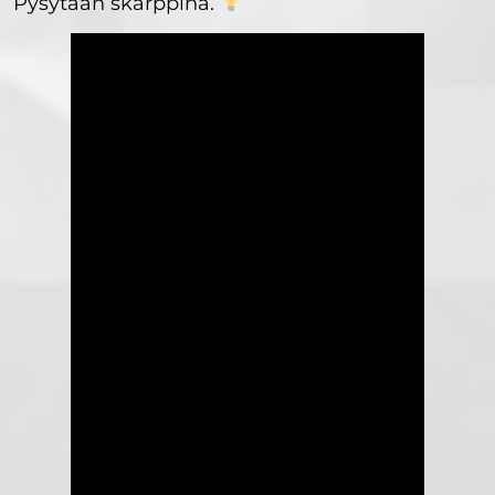
Pysytään skarppina.