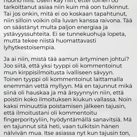
huono fiilis. Usein käy niin, ettei toinen oo
tarkoittanut asiaa niin kuin mä oon tulkinnut.
Tai jos onkin, mitä ei oo koskaan tapahtunut,
niin silloin voikin olla luvan kanssa raivona. Tää
on säästänyt multa paljon energiaa ja
ystävyyssuhteita. Ei se tunnekuohuja lopeta,
mutta tekee niistä huomattavasti
lyhytkestoisempia.
Ja ai niin, mistä tää aamun ärtyminen johtui?
Joo siitä, että yksi tyyppi oli kommentoinut
mun kirppisilmoitusta ivalliseen sävyyn.
Toinen tyyppi oli kommentoinut laittamalla
enemmän vettä myllyyn. Mä en tajunnut mikä
siinä oli hauskaa ja mä ärsyynnyin niin, että
poistin koko ilmoituksen kiukun vallassa. Noin
kaksi minuuttia poistamisen jälkeen tajusin,
että ilmoitustani oli kommentoitu
fingerporityyliin, hyödyntämällä sanavitsiä. Mä
en tajunnut sitä heti, vaan tulkitsin hänen
nälvivän mua. Itse asiassa nyt kun tajusin ton,