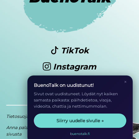
TikTok
Instagram
Youtube
×
BuenoTalk on uudistunut!
Sivut ovat uudistuneet. Löydät nyt kaiken
samasta paikasta: päihdetietoa, visoja,
videoita, chattia ja nettimummolan.
Tietosuoja
Saavutettavuusseloste
Siirry uudelle sivulle →
Anna palautetta
Osa EHYT ry:n
sivusta
toimintaa
buenotalk.fi