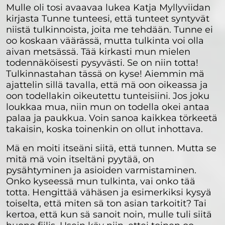
Mulle oli tosi avaavaa lukea Katja Myllyviidan
kirjasta Tunne tunteesi, että tunteet syntyvät
niistä tulkinnoista, joita me tehdään. Tunne ei
oo koskaan väärässä, mutta tulkinta voi olla
aivan metsässä. Tää kirkasti mun mielen
todennäköisesti pysyvästi. Se on niin totta!
Tulkinnastahan tässä on kyse! Aiemmin mä
ajattelin sillä tavalla, että mä oon oikeassa ja
oon todellakin oikeutettu tunteisiini. Jos joku
loukkaa mua, niin mun on todella okei antaa
palaa ja paukkua. Voin sanoa kaikkea törkeetä
takaisin, koska toinenkin on ollut inhottava.
Mä en moiti itseäni siitä, että tunnen. Mutta se
mitä mä voin itseltäni pyytää, on
pysähtyminen ja asioiden varmistaminen.
Onko kyseessä mun tulkinta, vai onko tää
totta. Hengittää vähäsen ja esimerkiksi kysyä
toiselta, että miten sä ton asian tarkoitit? Tai
kertoa, että kun sä sanoit noin, mulle tuli siitä