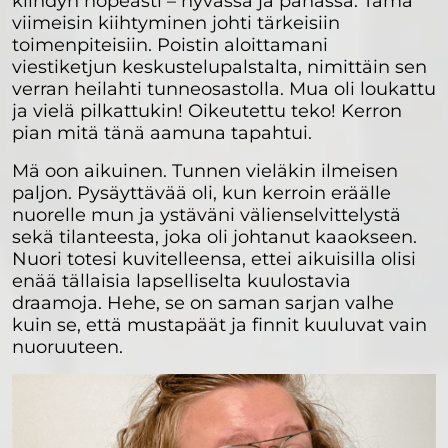
kiihdyn nopeasti – hyvässä ja pahassa. Tämä
viimeisin kiihtyminen johti tärkeisiin
toimenpiteisiin. Poistin aloittamani
viestiketjun keskustelupalstalta, nimittäin sen
verran heilahti tunneosastolla. Mua oli loukattu
ja vielä pilkattukin! Oikeutettu teko! Kerron
pian mitä tänä aamuna tapahtui.
Mä oon aikuinen. Tunnen vieläkin ilmeisen
paljon. Pysäyttävää oli, kun kerroin eräälle
nuorelle mun ja ystäväni välienselvittelystä
sekä tilanteesta, joka oli johtanut kaaokseen.
Nuori totesi kuvitelleensa, ettei aikuisilla olisi
enää tällaisia lapselliselta kuulostavia
draamoja. Hehe, se on saman sarjan valhe
kuin se, että mustapäät ja finnit kuuluvat vain
nuoruuteen.