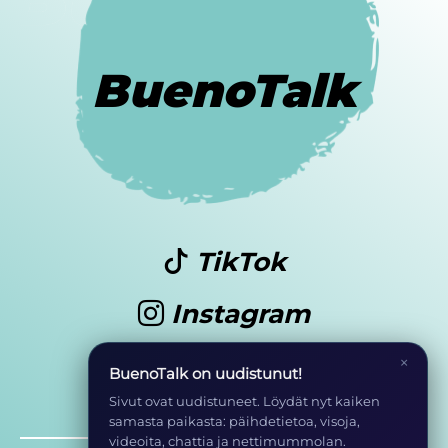
BuenoTalk
TikTok
Instagram
Youtube
×
BuenoTalk on uudistunut!
Sivut ovat uudistuneet. Löydät nyt kaiken
samasta paikasta: päihdetietoa, visoja,
videoita, chattia ja nettimummolan.