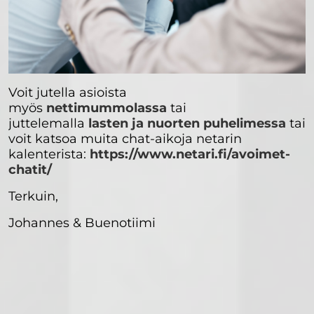
Voit jutella asioista
myös
nettimummolassa
tai
juttelemalla
lasten ja nuorten puhelimessa
tai
voit katsoa muita chat-aikoja netarin
kalenterista:
https://www.netari.fi/avoimet-
chatit/
Terkuin,
Johannes & Buenotiimi