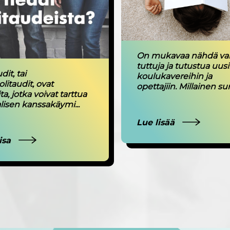
On mukavaa nähdä va
tuttuja ja tutustua uusi
dit, tai
koulukavereihin ja
itaudit, ovat
opettajiin. Millainen sun 
ta, jotka voivat tarttua
lisen kanssakäymi...
Lue lisää
isa