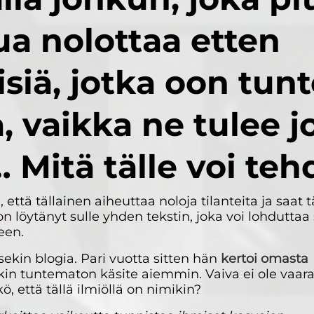
ua nolottaa etten
isiä, jotka oon tun
, vaikka ne tulee j
 Mitä tälle voi teh
että tällainen aiheuttaa noloja tilanteita ja saat 
n löytänyt sulle yhden tekstin, joka voi lohdutta
een.
ekin blogia. Pari vuotta sitten hän
kertoi omasta
lekin tuntematon käsite aiemmin. Vaiva ei ole vaara
ö, että tällä ilmiöllä on nimikin?