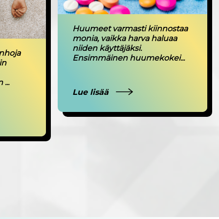
Huumeet varmasti kiinnostaa
monia, vaikka harva haluaa
niiden käyttäjäksi.
nhoja
Ensimmäinen huumekokei...
in
...
Lue lisää