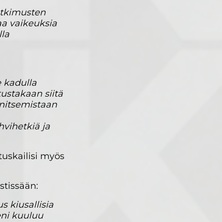
utkimusten
aa vaikeuksia
lla
e kadulla
tustakaan siitä
initsemistaan
hvihetkiä ja
tuskailisi myös
stissään:
s kiusallisia
eni kuuluu