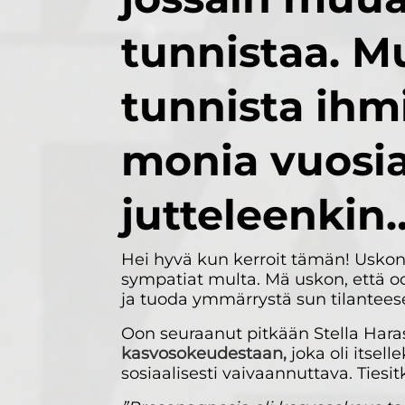
tunnistaa. M
tunnista ihm
monia vuosia
jutteleenkin…
Hei hyvä kun kerroit tämän! Uskon, 
sympatiat multa. Mä uskon, että oo
ja tuoda ymmärrystä sun tilantees
Oon seuraanut pitkään Stella Haras
kasvosokeudestaan,
joka oli itsel
sosiaalisesti vaivaannuttava. Tiesitk