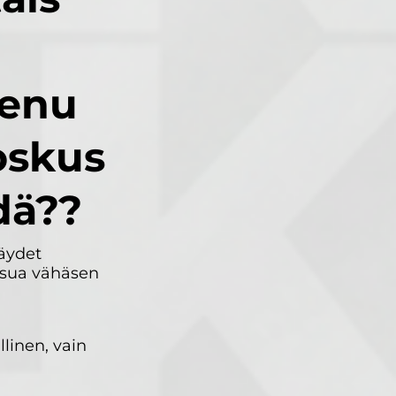
tenu
oskus
dä??
täydet
a sua vähäsen
llinen, vain