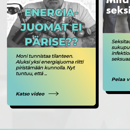
Seksitau
sukupuol
infektioi
Moni tunnistaa tilanteen.
seksuaa
Aluksi yksi energiajuoma riitti
piristämään kunnolla. Nyt
tuntuu, että ...
Pelaa v
Katso video