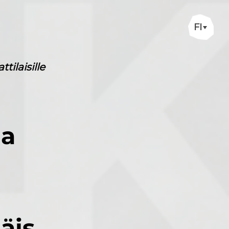
FI
ilaisille
aa
äis