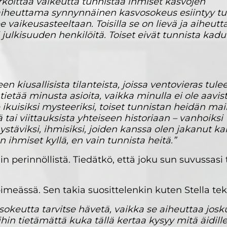
koittaa vaikeutta tunnistaa ihmiset kasvojen
 aiheuttama synnynnäinen kasvosokeus esiintyy t
 vaikeusasteeltaan. Toisilla se on lievä ja aiheutt
julkisuuden henkilöitä. Toiset eivät tunnista kadu
en kiusallisista tilanteista, joissa ventovieras tule
ietää minusta asioita, vaikka minulla ei ole aavis
ikuisiksi mysteeriksi, toiset tunnistan heidän ma
 tai viittauksista yhteiseen historiaan – vanhoiksi
ystäviksi, ihmisiksi, joiden kanssa olen jakanut ka
tan ihmiset kyllä, en vain tunnista heitä.”
perinnöllistä. Tiedätkö, että joku sun suvussasi 
imeässä. Sen takia suosittelenkin kuten Stella tek
sokeutta tarvitse hävetä, vaikka se aiheuttaa josku
hin tietämättä kuka tällä kertaa kysyy mitä äidill