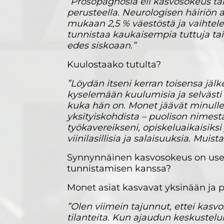
”Prosopagnosia eli kasvosokeus tar
perusteella. Neurologisen häiriön
mukaan 2,5 % väestöstä ja vaihtelee
tunnistaa kaukaisempia tuttuja tai 
edes siskoaan.”
Kuulostaako tutulta?
”Löydän itseni kerran toisensa jälke
kyselemään kuulumisia ja selvästi t
kuka hän on. Monet jäävät minulle 
yksityiskohdista – puolison nimestä
työkavereikseni, opiskeluaikaisiksi 
viinilasillisia ja salaisuuksia. Muis
Synnynnäinen kasvosokeus on usein 
tunnistamisen kanssa?
Monet asiat kasvavat yksinään ja p
”Olen viimein tajunnut, ettei kasvo
tilanteita. Kun ajaudun keskustelui