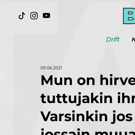
Drift
K
09.06.2021
Mun on hirve
tuttujakin ih
Varsinkin jo
jossain muual