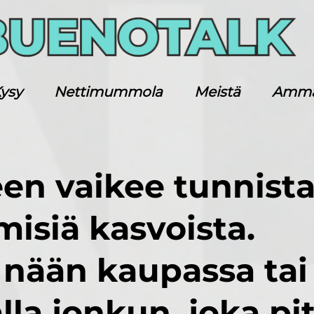
ysy
Nettimummola
Meistä
Ammatt
en vaikee tunnist
misiä kasvoista.
s nään kaupassa tai
la jonkun, joka pit