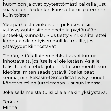
huomioon ja ovat pyyteettömästi paikalla just
sua varten. Joidenkin kanssa toimii paremmin
kuin toisten.
Yksi parhaista vinkeistäni pitkäkestoisiin
ystävyyssuhteisiin on opetella pyytämään
anteeksi, kunnolla. Plus tietty vinkki siitä, ettei
kannata olla erityisen mulkku muille, jos
ystävyydet kiinnostavat.
Tiedän, että tällainen hehkutus voi tuntua
inhottavalta, jos itsellä ei ole ketään. Asialle
tulisi todella tehdä jotain. Jätä kommentti sun
ideoista, miten saada ystävä. Jos kaipaat
seuraa, niin
Sekasin-Discordista
löytyy monet
kädet valmiina juttelemaan just sun kanssa.
Jokaisella meistä tulisi olla ainakin yksi ystävä.
Terkuin,
Minna