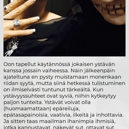
Oon tapellut käytännössä jokaisen ystävän
kanssa jossain vaiheessa. Näin jälkeenpäin
ajateltuna en pysty muistamaan monenkaan
riidan syytä, mutta siinä hetkessä tulistuminen
on ilmiselvästi tuntunut tärkeältä. Kun
ystävyyssuhteet ovat syviä, niihin kytkeytyy
paljon tunteita. Ystävät voivat olla
(huomaamattaan) epäreiluja,
epätasapainoisia, vaativia, ilkeitä ja inhottavia.
Ja sitten taas maailman ihanimpia ihmisiä,
jotka kannustavat, näkevät sut, ottavat sut