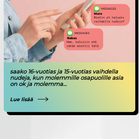
saako 16-vuotias ja 15-vuotias vaihdella
nudeja, kun molemmille osapuolille asia
on ok ja molemma...
Lue lisää