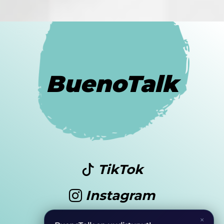
BuenoTalk
TikTok
Instagram
Youtube
×