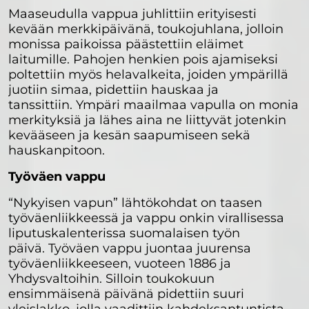
Maaseudulla vappua juhlittiin erityisesti
kevään merkkipäivänä, toukojuhlana, jolloin
monissa paikoissa päästettiin eläimet
laitumille. Pahojen henkien pois ajamiseksi
poltettiin myös helavalkeita, joiden ympärillä
juotiin simaa, pidettiin hauskaa ja
tanssittiin. Ympäri maailmaa vapulla on monia
merkityksiä ja lähes aina ne liittyvät jotenkin
kevääseen ja kesän saapumiseen sekä
hauskanpitoon.
Työväen vappu
“Nykyisen vapun” lähtökohdat on taasen
työväenliikkeessä ja vappu onkin virallisessa
liputuskalenterissa suomalaisen työn
päivä. Työväen vappu juontaa juurensa
työväenliikkeeseen, vuoteen 1886 ja
Yhdysvaltoihin. Silloin toukokuun
ensimmäisenä päivänä pidettiin suuri