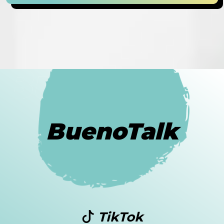
BuenoTalk
TikTok