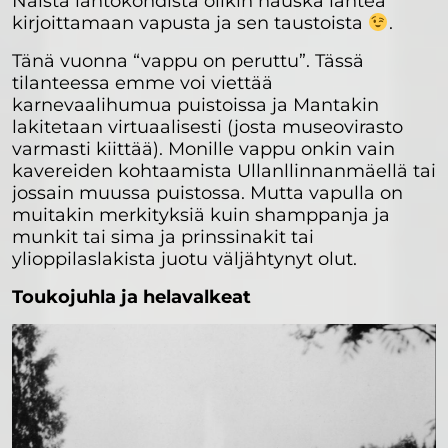
Näistä lähtökohdista olikin hauska lähteä
kirjoittamaan vapusta ja sen taustoista
.
Tänä vuonna “vappu on peruttu”. Tässä
tilanteessa emme voi viettää
karnevaalihumua puistoissa ja Mantakin
lakitetaan virtuaalisesti (josta museovirasto
varmasti kiittää). Monille vappu onkin vain
kavereiden kohtaamista Ullanllinnanmäellä tai
jossain muussa puistossa. Mutta vapulla on
muitakin merkityksiä kuin shamppanja ja
munkit tai sima ja prinssinakit tai
ylioppilaslakista juotu väljähtynyt olut.
Toukojuhla ja helavalkeat