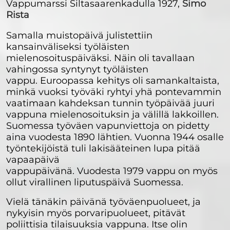
Vappumarssi Siltasaarenkadulla 1927,
Simo
Rista
Samalla muistopäivä julistettiin
kansainväliseksi työläisten
mielenosoituspäiväksi. Näin oli tavallaan
vahingossa syntynyt työläisten
vappu. Euroopassa kehitys oli samankaltaista,
minkä vuoksi työväki ryhtyi yhä pontevammin
vaatimaan kahdeksan tunnin työpäivää juuri
vappuna mielenosoituksin ja välillä lakkoillen.
Suomessa työväen vapunviettoja on pidetty
aina vuodesta 1890 lähtien. Vuonna 1944 osalle
työntekijöistä tuli lakisääteinen lupa pitää
vapaapäivä
vappupäivänä. Vuodesta 1979 vappu on myös
ollut virallinen liputuspäivä Suomessa.
Vielä tänäkin päivänä työväenpuolueet, ja
nykyisin myös porvaripuolueet, pitävät
poliittisia tilaisuuksia vappuna. Itse olin