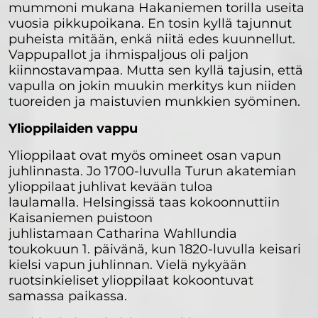
mummoni mukana Hakaniemen torilla useita
vuosia pikkupoikana. En tosin kyllä tajunnut
puheista mitään, enkä niitä edes kuunnellut.
Vappupallot ja ihmispaljous oli paljon
kiinnostavampaa. Mutta sen kyllä tajusin, että
vapulla on jokin muukin merkitys kun niiden
tuoreiden ja maistuvien munkkien syöminen.
Ylioppilaiden vappu
Ylioppilaat ovat myös omineet osan vapun
juhlinnasta. Jo 1700-luvulla Turun akatemian
ylioppilaat juhlivat kevään tuloa
laulamalla. Helsingissä taas kokoonnuttiin
Kaisaniemen puistoon
juhlistamaan Catharina Wahllundia
toukokuun 1. päivänä, kun 1820-luvulla keisari
kielsi vapun juhlinnan. Vielä nykyään
ruotsinkieliset ylioppilaat kokoontuvat
samassa paikassa.