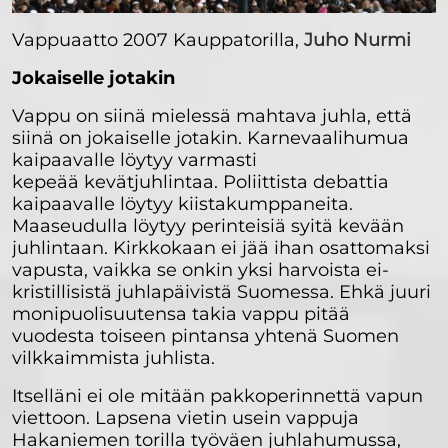
Vappuaatto 2007 Kauppatorilla,
Juho Nurmi
Jokaiselle jotakin
Vappu on siinä mielessä mahtava juhla, että
siinä on jokaiselle jotakin. Karnevaalihumua
kaipaavalle löytyy varmasti
kepeää kevätjuhlintaa. Poliittista debattia
kaipaavalle löytyy kiistakumppaneita.
Maaseudulla löytyy perinteisiä syitä kevään
juhlintaan. Kirkkokaan ei jää ihan osattomaksi
vapusta, vaikka se onkin yksi harvoista ei-
kristillisistä juhlapäivistä Suomessa. Ehkä juuri
monipuolisuutensa takia vappu pitää
vuodesta toiseen pintansa yhtenä Suomen
vilkkaimmista juhlista.
Itselläni ei ole mitään pakkoperinnettä vapun
viettoon. Lapsena vietin usein vappuja
Hakaniemen torilla työväen juhlahumussa,