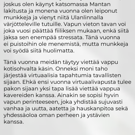
joskus olen käynyt katsomassa Mantan
lakitusta ja monena vuonna olen leiponut
munkkeja ja vienyt niitä Ulanlinnalla
värjötteleville tutuille. Vapun vieton tavan voi
joka vuosi päättää fiiliksen mukaan, enkä siitä
jaksa sen enempää stressata. Tänä vuonna
ei puistoihin ole menemistä, mutta munkkeja
voi syödä siitä huolimatta.
Tänä vuonna meidän täytyy viettää vappu
kotisohvalta käsin. Onneksi moni taho
järjestää virtuaalisia tapahtumia tavallisten
sijaan. Ehkä ensi vuonna virtuaalivapusta tulee
pakon sijaan yksi tapa lisää viettää vappua
kavereiden kanssa. Ainakin se sopisi hyvin
vapun perinteeseen, joka yhdistää sujuvasti
vanhaa ja uutta, aatetta ja hauskanpitoa sekä
yhdessäoloa oman perheen ja ystävien
kanssa.