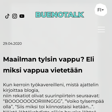
FI
29.04.2020
Maailman tylsin vappu? Eli
miksi vappua vietetään
Kun kerroin työkavereilleni, mistä ajattelin
kirjoittaa blogia,
niin rekatiot olivat suurinpiirtein seuraavat:
“BOOOOOOOORIIIINGGG”, “Voiko tylsempää
olla”, “Siis miksi toi kiinnostaisi ketään…”.