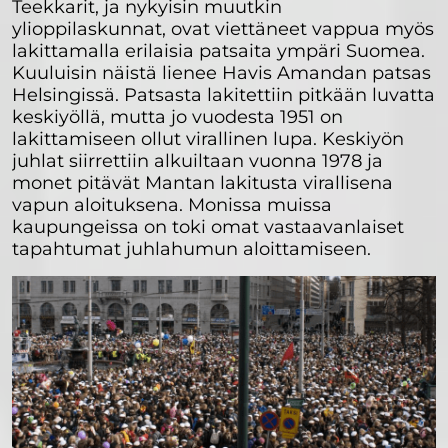
Teekkarit, ja nykyisin muutkin
ylioppilaskunnat, ovat viettäneet vappua myös
lakittamalla erilaisia patsaita ympäri Suomea.
Kuuluisin näistä lienee Havis Amandan patsas
Helsingissä. Patsasta lakitettiin pitkään luvatta
keskiyöllä, mutta jo vuodesta 1951 on
lakittamiseen ollut virallinen lupa. Keskiyön
juhlat siirrettiin alkuiltaan vuonna 1978 ja
monet pitävät Mantan lakitusta virallisena
vapun aloituksena. Monissa muissa
kaupungeissa on toki omat vastaavanlaiset
tapahtumat juhlahumun aloittamiseen.