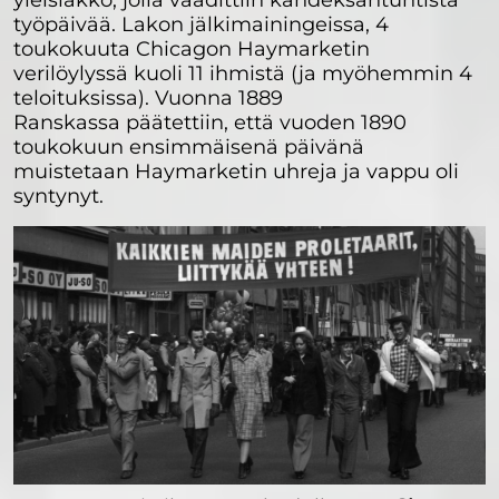
yleislakko, jolla vaadittiin kahdeksantuntista
työpäivää. Lakon jälkimainingeissa, 4
toukokuuta Chicagon Haymarketin
verilöylyssä kuoli 11 ihmistä (ja myöhemmin 4
teloituksissa). Vuonna 1889
Ranskassa päätettiin, että vuoden 1890
toukokuun ensimmäisenä päivänä
muistetaan Haymarketin uhreja ja vappu oli
syntynyt.