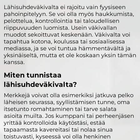
Lähisuhdeväkivalta ei rajoitu vain fyysiseen
pahoinpitelyyn. Se voi olla myös haukkumista,
pelottelua, kontrollointia tai taloudellisen
riippuvuuden luomista. Usein väkivallan
muodot sekoittuvat keskenään. Väkivalta voi
tapahtua kotona, koulussa tai sosiaalisessa
mediassa, ja se voi tuntua hämmentävältä ja
yksinäiseltä, mutta et ole koskaan yksin tämän
kanssa.
Miten tunnistaa
lähisuhdeväkivalta?
Merkkejä voivat olla esimerkiksi jatkuva pelko
läheisen seurassa, syyllistämisen tunne, oma
itsetunto romahtaminen tai tarve salata
asioita muilta. Jos kumppani tai perheenjäsen
yrittää kontrolloida käytöstäsi, estää
tapaamasta kavereitasi tai nolaa sinua
toistuvasti, kyseessä voi olla henkinen