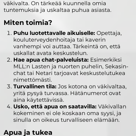
väkivalta. On tärkeää kuunnella omia
tuntemuksia ja uskaltaa puhua asiasta.
Miten toimia?
Puhu luotettavalle aikuiselle:
Opettaja,
kouluterveydenhoitaja tai kaverin
vanhempi voi auttaa. Tärkeintä on, että
uskallat avata keskustelun.
Hae apua chat-palveluista:
Esimerkiksi
MLL:n Lasten ja nuorten puhelin, Sekasin-
chat tai Netari tarjoavat keskustelutukea
nimettömästi.
Turvallinen tila:
Jos kotona on väkivaltaa,
yritä pysyä turvassa. Hätänumerot ovat
aina käytettävissä.
Usko, että apua on saatavilla:
Väkivallan
kokeminen ei ole koskaan oma syysi, ja
sinulla on oikeus turvalliseen elämään.
Apua ja tukea