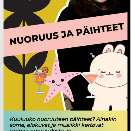
Kuuluuko nuoruuteen päihteet? Ainakin
some, elokuvat ja musiikki kertovat
tarinaa nuoruudesta, jo...