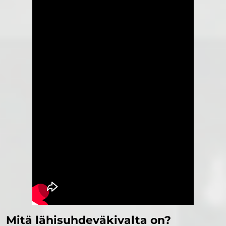
Mitä lähisuhdeväkivalta on?