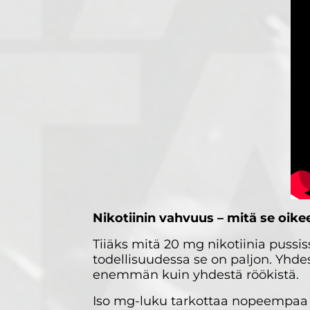
Nikotiinin vahvuus – mitä se oike
Tiiäks mitä 20 mg nikotiinia pussi
todellisuudessa se on paljon. Yhde
enemmän kuin yhdestä röökistä.
Iso mg-luku tarkottaa nopeempaa v