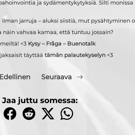
 pahoinvointia ja sydämentykytyksiä. Silti monissa
 ilman jarruja – aluksi siistiä, mut pysähtyminen 
ta näin vahvaa kamaa, että tuntuu jossain?
 meiltä! <3
Kysy – Fråga – Buenotalk
 jaksaisit täyttää
tämän palautekyselyn
<3
Edellinen
Seuraava
Jaa juttu somessa: