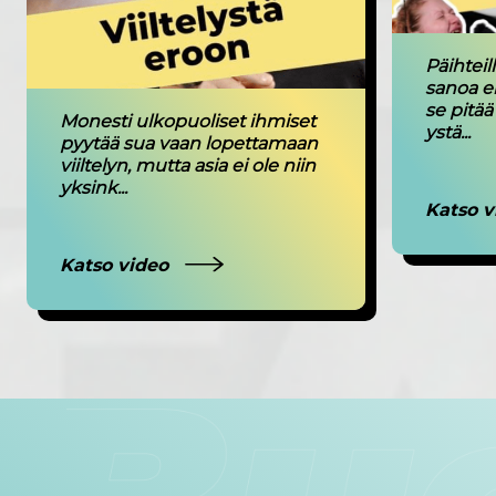
Päihteil
sanoa e
se pitää
Monesti ulkopuoliset ihmiset
ystä...
pyytää sua vaan lopettamaan
viiltelyn, mutta asia ei ole niin
yksink...
Katso 
Katso video