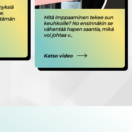
myksiä
e.
Mitä imppaaminen tekee sun
 tämän
keuhkoille? No ensinnäkin se
vähentää hapen saantia, mikä
voi johtaa v...
Katso video