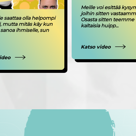
Meille voi esittää kysy
joihin sitten vastaamm
le saattaa olla helpompi
Osasta sitten teemme
i, mutta mitäs käy kun
kaltaisia huipp...
 sanoa ihmiselle, sun
Katso video
video