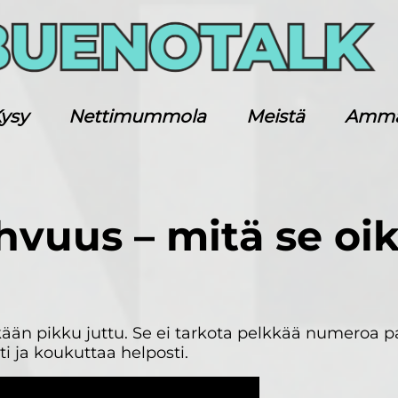
ysy
Nettimummola
Meistä
Ammatt
hvuus – mitä se oik
ikään pikku juttu. Se ei tarkota pelkkää numeroa 
i ja koukuttaa helposti.