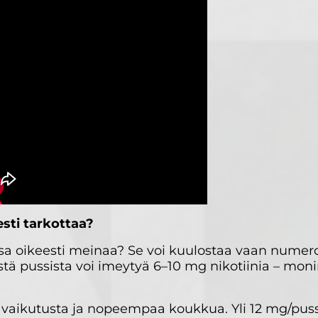
esti tarkottaa?
ssa oikeesti meinaa? Se voi kuulostaa vaan numer
stä pussista voi imeytyä 6–10 mg nikotiinia – moni
aikutusta ja nopeempaa koukkua. Yli 12 mg/pussi