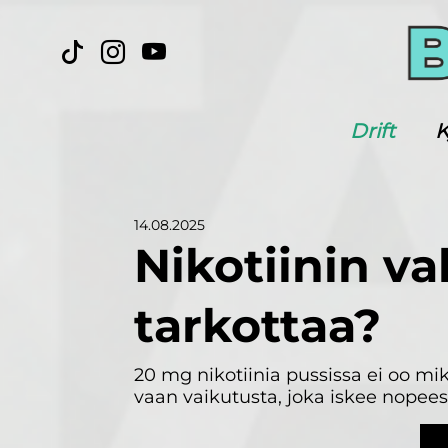
Drift
K
14.08.2025
Nikotiinin va
tarkottaa?
20 mg nikotiinia pussissa ei oo m
vaan vaikutusta, joka iskee nopeest