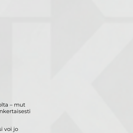
olta – mut
nkertaisesti
 voi jo