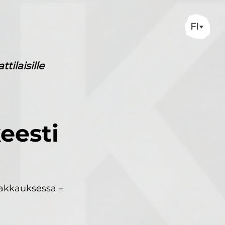
FI
ilaisille
eesti
pakkauksessa –