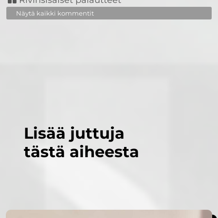
Rivinsisäiset palautteet
Näytä kaikki kommentit
Lisää juttuja
tästä aiheesta