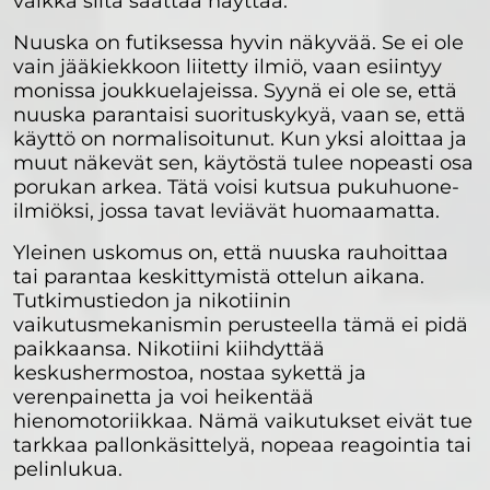
vaikka siltä saattaa näyttää.
Nuuska on futiksessa hyvin näkyvää. Se ei ole
vain jääkiekkoon liitetty ilmiö, vaan esiintyy
monissa joukkuelajeissa. Syynä ei ole se, että
nuuska parantaisi suorituskykyä, vaan se, että
käyttö on normalisoitunut. Kun yksi aloittaa ja
muut näkevät sen, käytöstä tulee nopeasti osa
porukan arkea. Tätä voisi kutsua pukuhuone-
ilmiöksi, jossa tavat leviävät huomaamatta.
Yleinen uskomus on, että nuuska rauhoittaa
tai parantaa keskittymistä ottelun aikana.
Tutkimustiedon ja nikotiinin
vaikutusmekanismin perusteella tämä ei pidä
paikkaansa. Nikotiini kiihdyttää
keskushermostoa, nostaa sykettä ja
verenpainetta ja voi heikentää
hienomotoriikkaa. Nämä vaikutukset eivät tue
tarkkaa pallonkäsittelyä, nopeaa reagointia tai
pelinlukua.