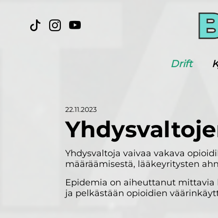
Drift
K
22.11.2023
Yhdysvaltojen
Yhdysvaltoja vaivaa vakava opioidikr
määräämisestä, lääkeyritysten ahn
Epidemia on aiheuttanut mittavia 
ja pelkästään opioidien väärinkäy