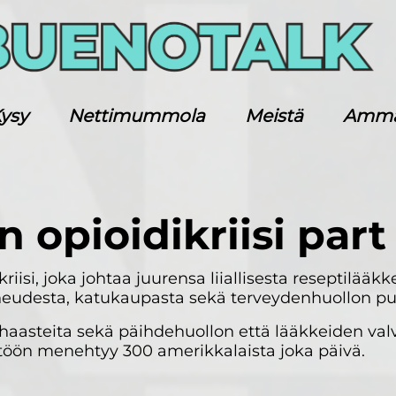
ysy
Nettimummola
Meistä
Ammatt
 opioidikriisi part 
iisi, joka johtaa juurensa liiallisesta reseptilääk
eudesta, katukaupasta sekä terveydenhuollon puu
haasteita sekä päihdehuollon että lääkkeiden val
ttöön menehtyy 300 amerikkalaista joka päivä.