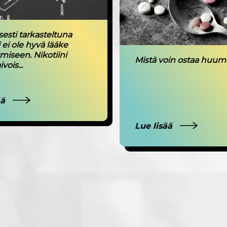
isesti tarkasteltuna
i ei ole hyvä lääke
miseen. Nikotiini
Mistä voin ostaa huum
ivois...
ää
Lue lisää