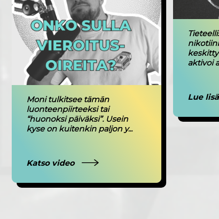
Tieteell
nikotiin
keskitty
aktivoi a
Lue lis
Moni tulkitsee tämän
luonteenpiirteeksi tai
“huonoksi päiväksi”. Usein
kyse on kuitenkin paljon y...
Katso video