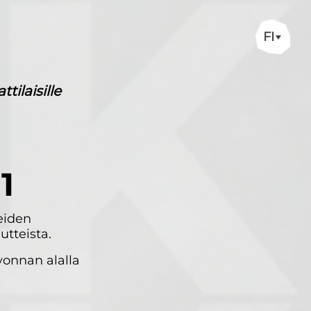
FI
ilaisille
1
keiden
tteista.
vonnan alalla