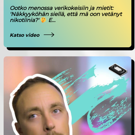
Ootko menossa verikokeisiin ja mietit:
'Näkkyyköhän siellä, että mä oon vetänyt
nikotiinia?'
E...
Katso video