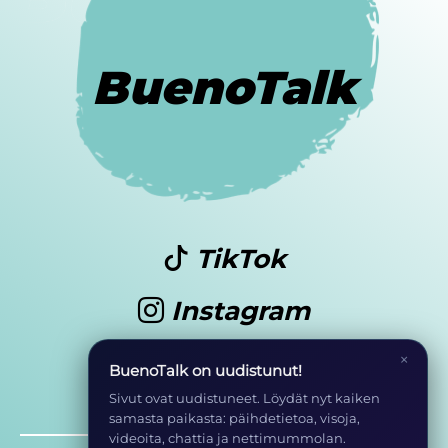
BuenoTalk
TikTok
Instagram
Youtube
×
BuenoTalk on uudistunut!
Sivut ovat uudistuneet. Löydät nyt kaiken
samasta paikasta: päihdetietoa, visoja,
videoita, chattia ja nettimummolan.