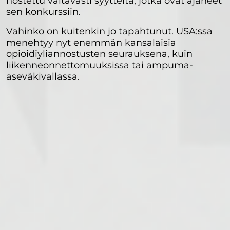
nostettu valtavasti syytteitä, jotka ovat ajaneet
sen konkurssiin.
Vahinko on kuitenkin jo tapahtunut. USA:ssa
menehtyy nyt enemmän kansalaisia
opioidiyliannostusten seurauksena, kuin
liikenneonnettomuuksissa tai ampuma-
aseväkivallassa.