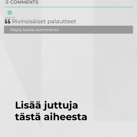
0
COMMENTS
Rivinsisäiset palautteet
Näytä kaikki kommentit
Lisää juttuja
tästä aiheesta