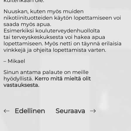
kuitenkaan ole.
Nuuskan, kuten myös muiden
nikotiinituotteiden käytön lopettamiseen voi
saada myös apua.
Esimerkiksi kouluterveydenhuollolta
tai terveyskeskuksesta voi hakea apua
lopettamiseen. Myös netti on täynnä erilaisia
vinkkejä ja ohjeita lopettamista varten.
– Mikael
Sinun antama palaute on meille
hyödyllistä.
Kerro mitä mieltä olit
vastauksesta.
Edellinen
Seuraava