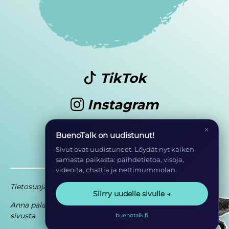
TikTok
Instagram
Youtube
×
BuenoTalk on uudistunut!
Sivut ovat uudistuneet. Löydät nyt kaiken
samasta paikasta: päihdetietoa, visoja,
videoita, chattia ja nettimummolan.
Tietosuoja
Saavutettavuusseloste
Siirry uudelle sivulle →
Anna palautetta
Osa EHYT ry:n
sivusta
toimintaa
buenotalk.fi