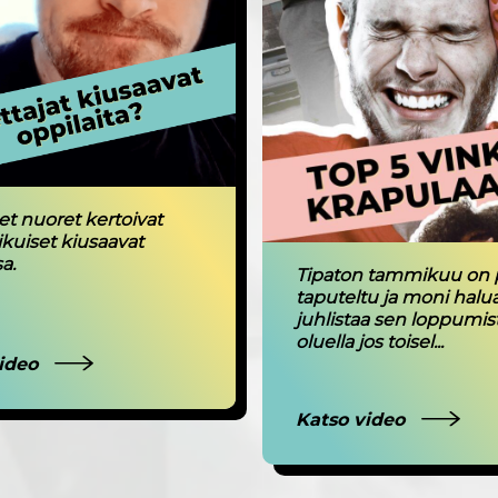
t nuoret kertoivat
ikuiset kiusaavat
a.
Tipaton tammikuu on p
taputeltu ja moni halu
juhlistaa sen loppumis
oluella jos toisel...
video
Katso video