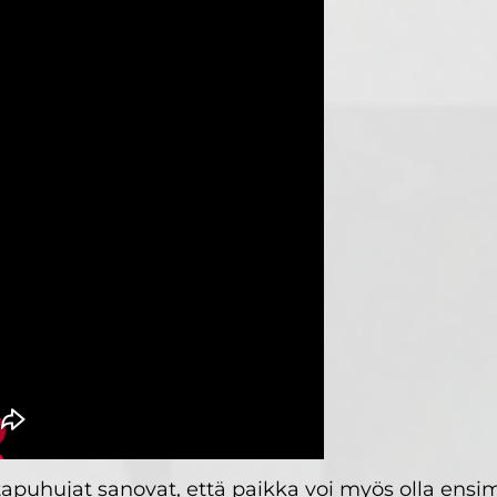
tapuhujat sanovat, että paikka voi myös olla ens