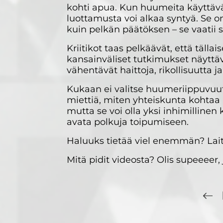
kohti apua. Kun huumeita käyttävä 
luottamusta voi alkaa syntyä. Se
kuin pelkän päätöksen – se vaatii 
Kriitikot taas pelkäävät, että tälla
kansainväliset tutkimukset näyttävä
vähentävät haittoja, rikollisuutta j
Kukaan ei valitse huumeriippuvuutt
miettiä, miten yhteiskunta kohtaa ne
mutta se voi olla yksi inhimilline
avata polkuja toipumiseen.
Haluuks tietää viel enemmän? Lait
Mitä pidit videosta? Olis supeeeer, 