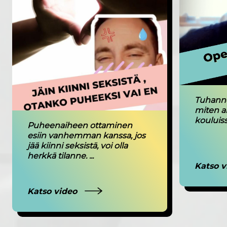
Tuhanne
miten a
kouluiss
Puheenaiheen ottaminen
esiin vanhemman kanssa, jos
jää kiinni seksistä, voi olla
herkkä tilanne. ...
Katso 
Katso video