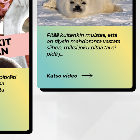
Pitää kuitenkin muistaa, että
on täysin mahdotonta vastata
siihen, miksi joku pitää tai ei
pidä j...
Katso video
itkälti
aa
ta