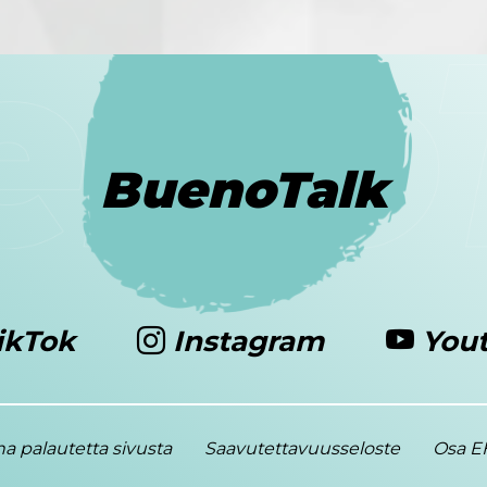
BuenoTalk
ikTok
Instagram
You
a palautetta sivusta
Saavutettavuusseloste
Osa EH