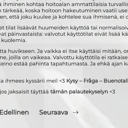
ihminen kohtaa hoitoalan ammattilaisia turvallise
 on tärkeää, koska hoitoon hakeutuminen vaatii 
sen, että joku kuulee ja kohtelee sua ihmisenä, e
iset tilat lisäävät huumeiden käyttöä tai normalisoi
t päinvastaista: valvotut käyttötilat eivät lisää k
a kuolemia.
a huvikseen. Ja vaikka ei itse käyttäisi mitään, o
, joilla on vaikeaa. Valvottu käyttötila ei ratkais
n keino estää pahinta tapahtumasta. Ja ehkä ajan 
a ihmees kyssärii meil <3
Kysy – Fråga – Buenotal
jos jaksaisit täyttää
tämän palautekyselyn
<3
Edellinen
Seuraava