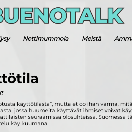
ysy
Nettimummola
Meistä
Ammatt
tötila
n?
tusta käyttötilasta”, mutta et oo ihan varma, mitä
kasta, jossa huumeita käyttävät ihmiset voivat käy
ttilaisten seuraamissa olosuhteissa. Suomessa täl
stelu käy kuumana.