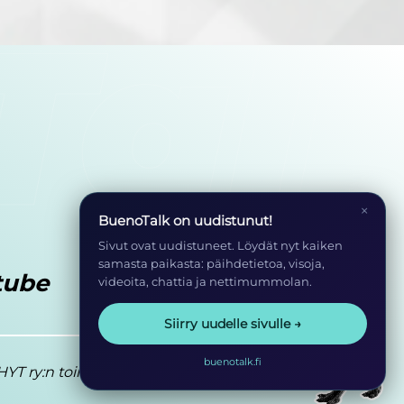
×
BuenoTalk on uudistunut!
Sivut ovat uudistuneet. Löydät nyt kaiken
samasta paikasta: päihdetietoa, visoja,
tube
videoita, chattia ja nettimummolan.
Siirry uudelle sivulle →
buenotalk.fi
YT ry:n toimintaa