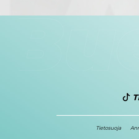
T
Tietosuoja
Ann