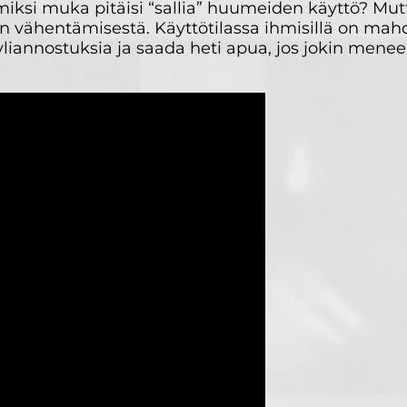
miksi muka pitäisi “sallia” huumeiden käyttö? Mutt
n vähentämisestä. Käyttötilassa ihmisillä on mahd
 yliannostuksia ja saada heti apua, jos jokin menee