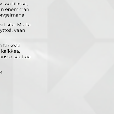
ssa tilassa,
usein enemmän
i ongelmana.
vat sitä. Mutta
äyttöä, vaan
n tärkeää
e kaikkea,
kanssa saattaa
k