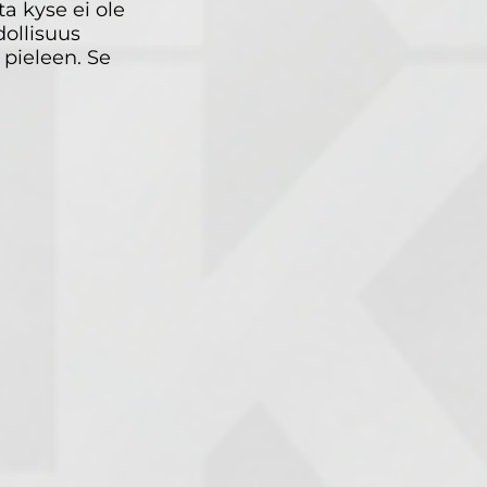
a kyse ei ole
ollisuus
 pieleen. Se