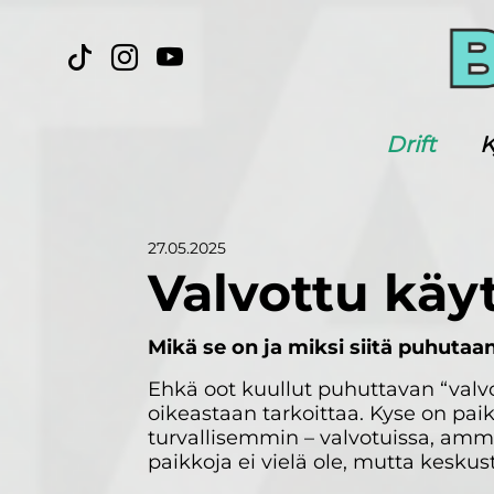
Drift
K
27.05.2025
Valvottu käyt
Mikä se on ja miksi siitä puhutaa
Ehkä oot kuullut puhuttavan “valvo
oikeastaan tarkoittaa. Kyse on pai
turvallisemmin – valvotuissa, amma
paikkoja ei vielä ole, mutta kesku