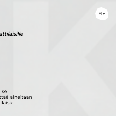
FI
ilaisille
 se
ttää aineitaan
laisia