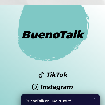
BuenoTalk
TikTok
Instagram
Youtube
×
BuenoTalk on uudistunut!