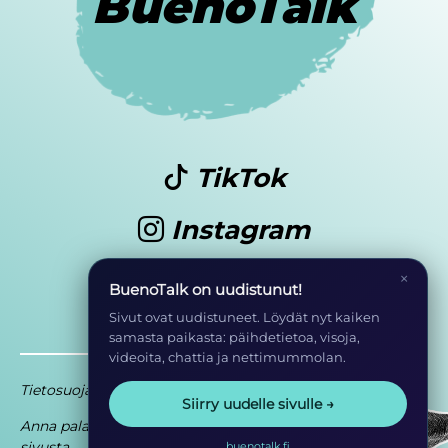
BuenoTalk
TikTok
Instagram
Youtube
×
BuenoTalk on uudistunut!
Sivut ovat uudistuneet. Löydät nyt kaiken
samasta paikasta: päihdetietoa, visoja,
videoita, chattia ja nettimummolan.
Tietosuoja
Saavutettavuusseloste
Siirry uudelle sivulle →
Anna palautetta
Osa EHYT ry:n
sivusta
toimintaa
buenotalk.fi