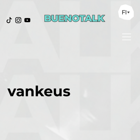
FI
vankeus