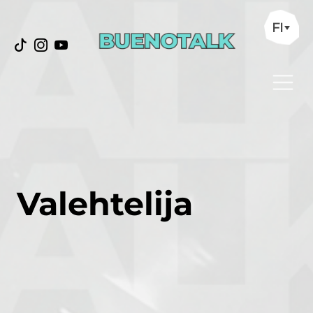
FI
Valehtelija