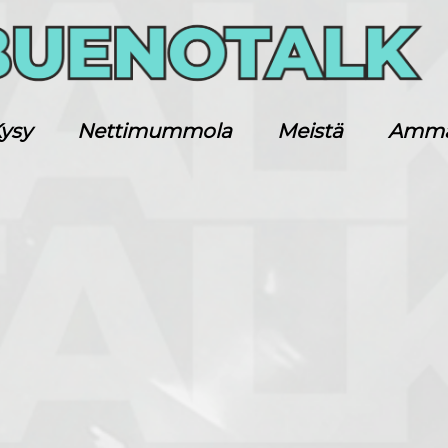
ysy
Nettimummola
Meistä
Ammatt