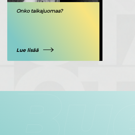
Onko taikajuomaa?
Lue lisää