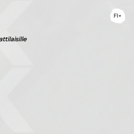
FI
ilaisille