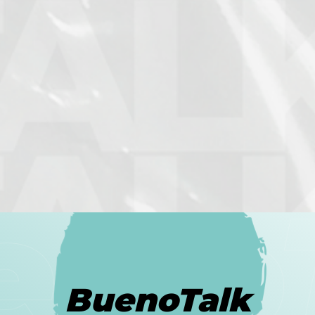
BuenoTalk