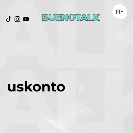
FI
uskonto