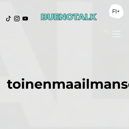
FI
toinenmaailmans