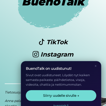
BuenoTalk
TikTok
Instagram
Youtube
×
BuenoTalk on uudistunut!
Sivut ovat uudistuneet. Löydät nyt kaiken
samasta paikasta: päihdetietoa, visoja,
videoita, chattia ja nettimummolan.
Tietosuoja
Saavutettavuusseloste
Siirry uudelle sivulle →
Anna palautetta
Osa EHYT ry:n
sivusta
toimintaa
buenotalk.fi