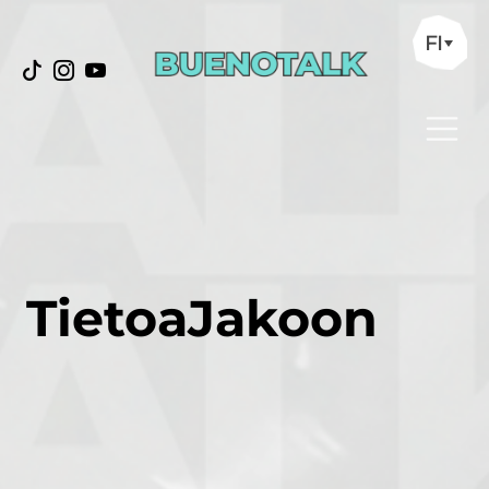
FI
TietoaJakoon