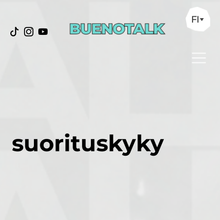
FI
suorituskyky