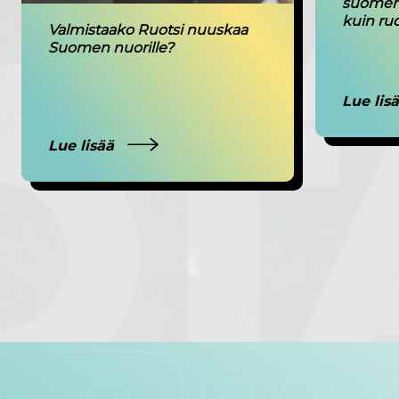
suomenk
kuin ruo
Valmistaako Ruotsi nuuskaa
Suomen nuorille?
Lue lis
Lue lisää