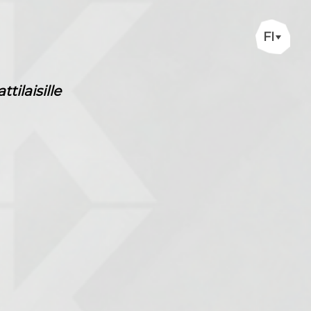
FI
ilaisille