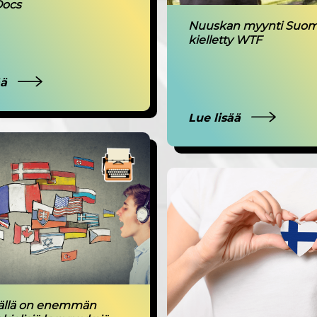
ocs
Nuuskan myynti Suom
kielletty WTF
ää
Lue lisää
äällä on enemmän