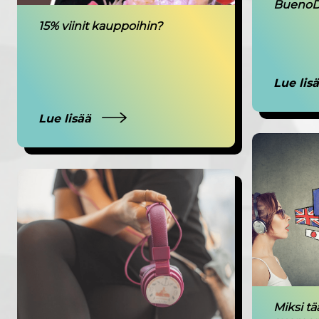
BuenoD
15% viinit kauppoihin?
Lue lis
Lue lisää
Miksi t