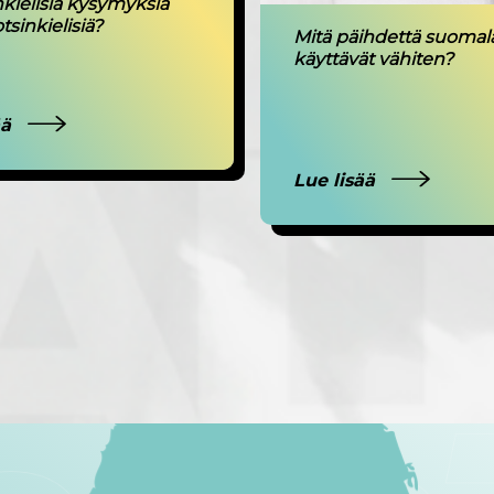
ielisiä kysymyksiä
tsinkielisiä?
Mitä päihdettä suomala
käyttävät vähiten?
ää
Lue lisää