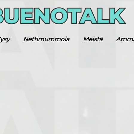
ysy
Nettimummola
Meistä
Ammatt