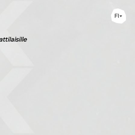
FI
ilaisille