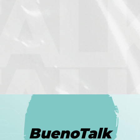
BuenoTalk