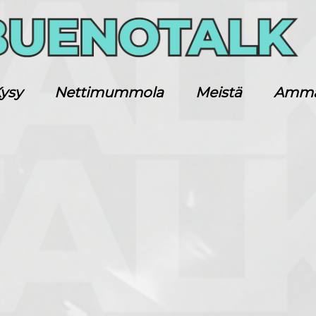
ysy
Nettimummola
Meistä
Ammatt