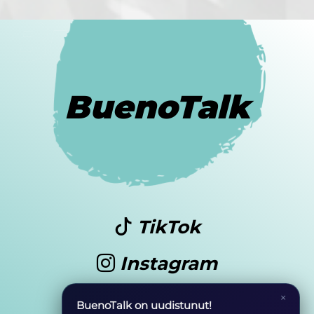
BuenoTalk
TikTok
Instagram
Youtube
×
BuenoTalk on uudistunut!