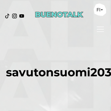
FI
savutonsuomi20