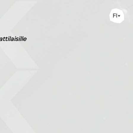
FI
ilaisille