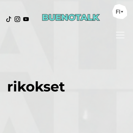
FI
rikokset