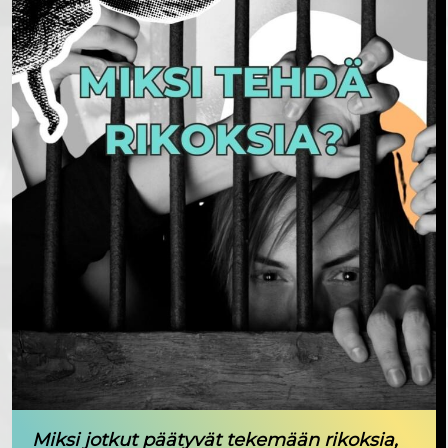
Miksi jotkut päätyvät tekemään rikoksia,