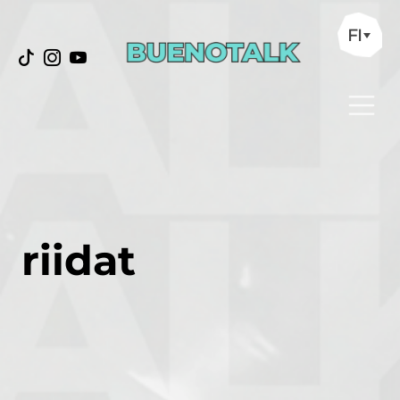
FI
riidat