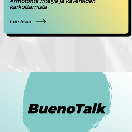
Armotonta riitelyä ja kavereiden
karkottamista
Lue lisää
BuenoTalk