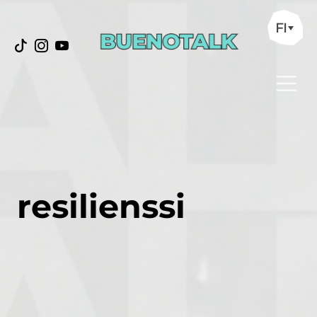
FI
resilienssi