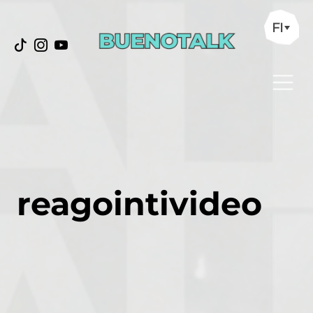
FI
reagointivideo