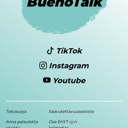
BuenoTalk
TikTok
Instagram
Youtube
Tietosuoja
Saavutettavuusseloste
Anna palautetta
Osa EHYT ry:n
sivusta
toimintaa