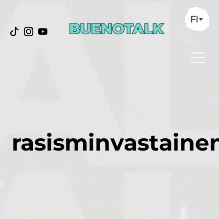
FI
rasisminvastaine