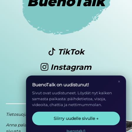
BuenoTalk
TikTok
Instagram
Youtube
×
BuenoTalk on uudistunut!
Sivut ovat uudistuneet. Löydät nyt kaiken
samasta paikasta: päihdetietoa, visoja,
videoita, chattia ja nettimummolan.
Tietosuoja
Saavutettavuusseloste
Siirry uudelle sivulle →
Anna palautetta
Osa EHYT ry:n
sivusta
toimintaa
buenotalk.fi