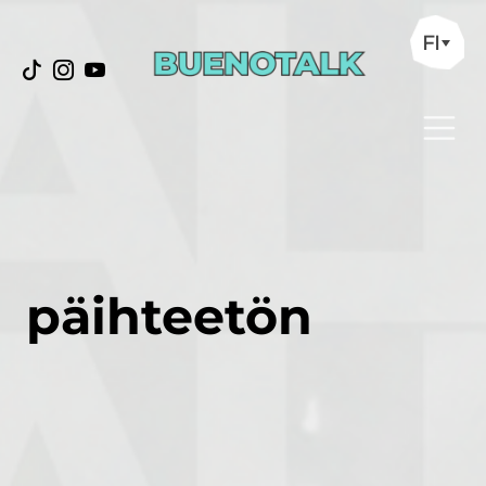
FI
päihteetön