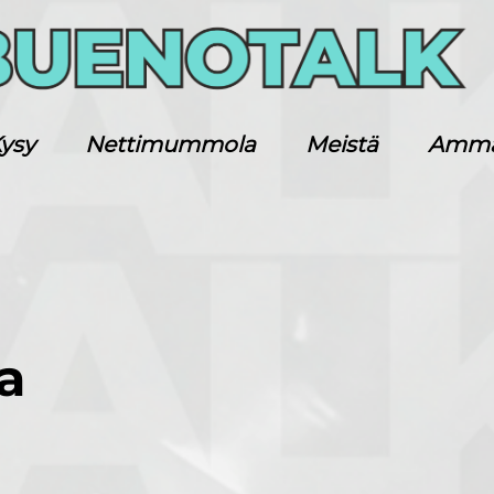
ysy
Nettimummola
Meistä
Ammatt
a