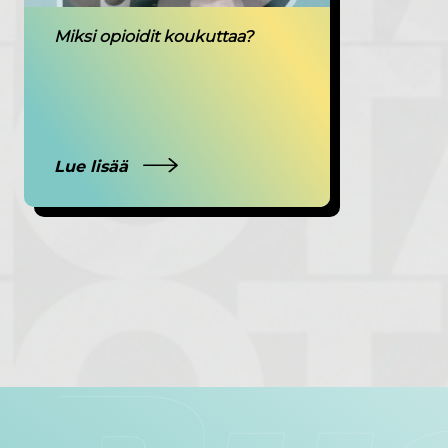
Miksi opioidit koukuttaa?
Lue lisää