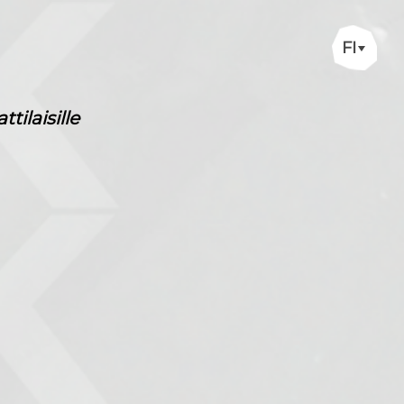
FI
ilaisille