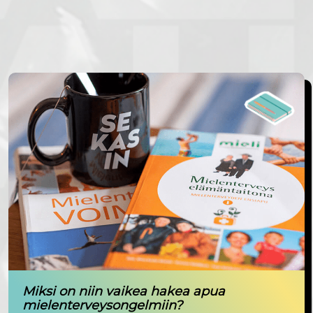
Miksi on niin vaikea hakea apua
mielenterveysongelmiin?