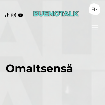
FI
OmaItsensä