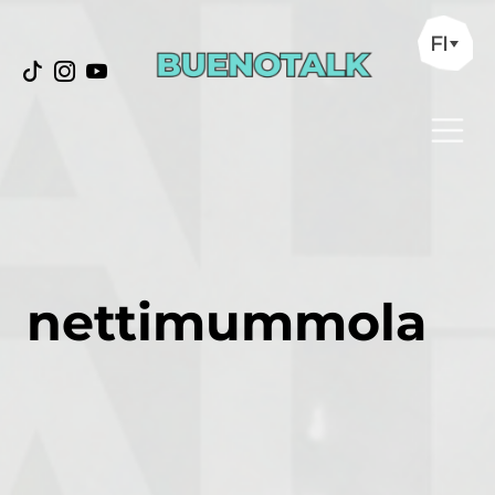
FI
nettimummola