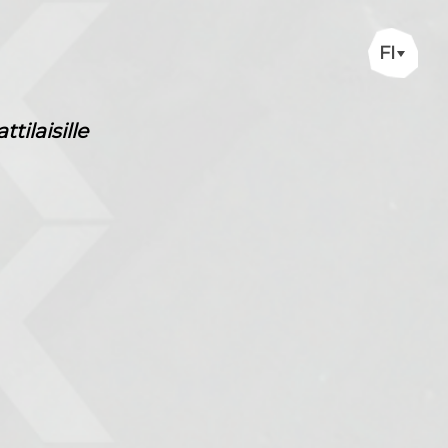
FI
ilaisille