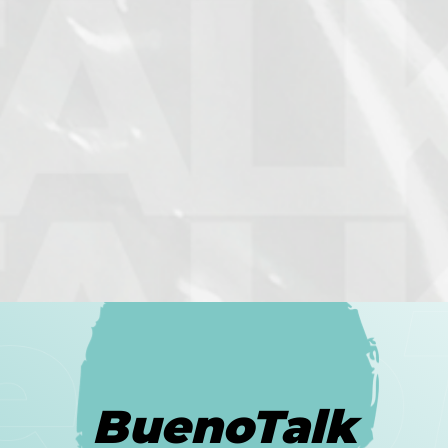
BuenoTalk