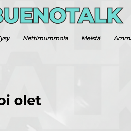
ysy
Nettimummola
Meistä
Ammatt
i olet