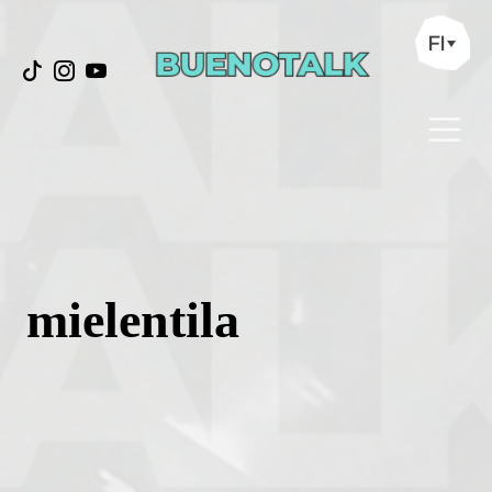
FI
mielentila