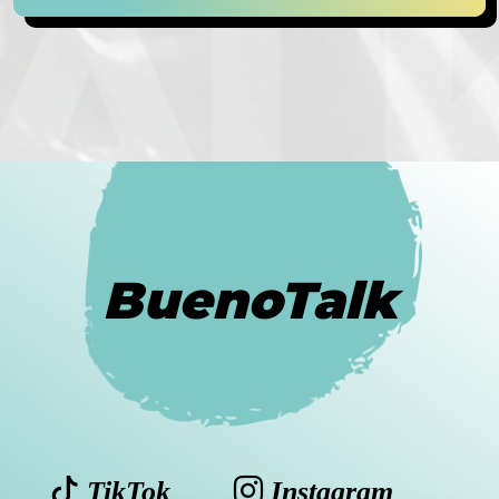
BuenoTalk
TikTok
Instagram