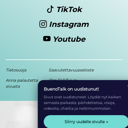
TikTok
Instagram
Youtube
Tietosuoja
Saavutettavuusseloste
Anna palautetta
Osa EHYT ry:n
sivusta
toimintaa
BuenoTalk on uudistunut!
Sivut ovat uudistuneet. Löydät nyt kaiken
samasta paikasta: päihdetietoa, visoja,
videoita, chattia ja nettimummolan.
Siirry uudelle sivulle →