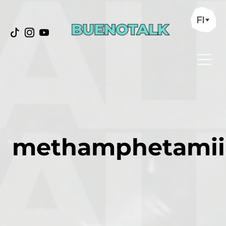
FI
methamphetamii