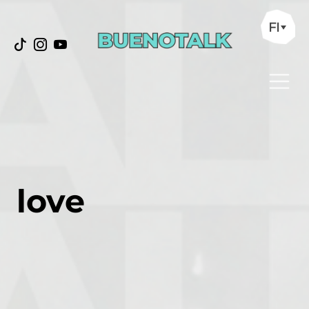
FI
love