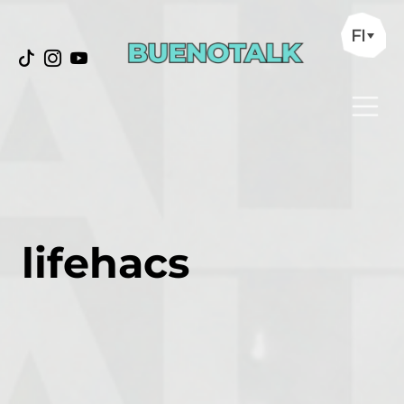
FI
lifehacs