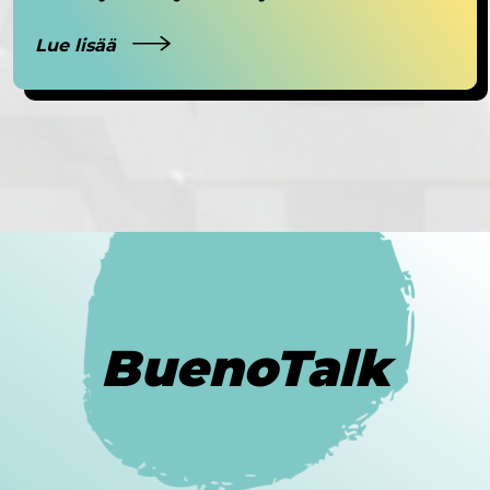
Lue lisää
BuenoTalk