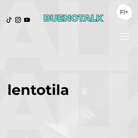
FI
lentotila