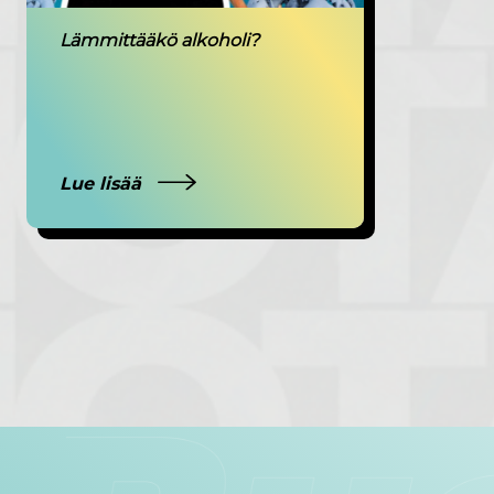
Lämmittääkö alkoholi?
Lue lisää