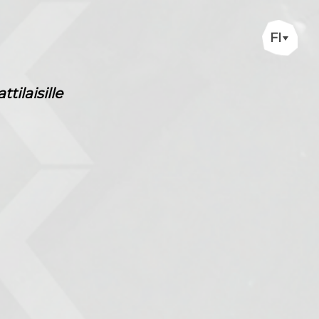
FI
ilaisille