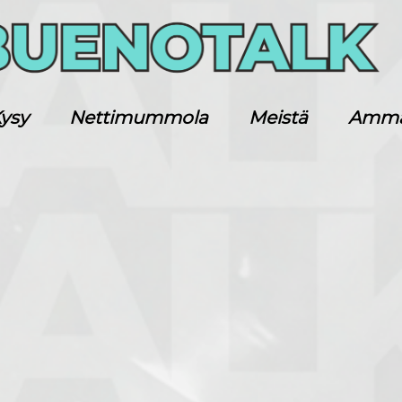
ysy
Nettimummola
Meistä
Ammatt